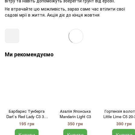
вітру та навіть допоможуть зберегти ґрунт від ерозії.
Не втрачайте цю можливість, зараз саме час втілити свої
садові мрії в життя. Акція діє до кінця жовтня
Ми рекомендуємо
Барбарис Тунберга
Азалія Японська
Гортензія воло
Dart`s Red Lady C3 30-
Mandarin Light С3
Little Lime C5 20
40 см
195 грн
350 грн
390 грн
Купити
Купити
Купити