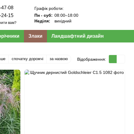
-47-08
Графік роботи:
-24-15
Пн - суб:
08:00–18:00
Неділя:
вихідний
нити вам?
орічники
Злаки
Ландшафтний дизайн
вше
спочатку дорожчі
за назвою
Відображення: