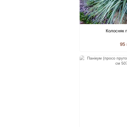
Колосняк 
95