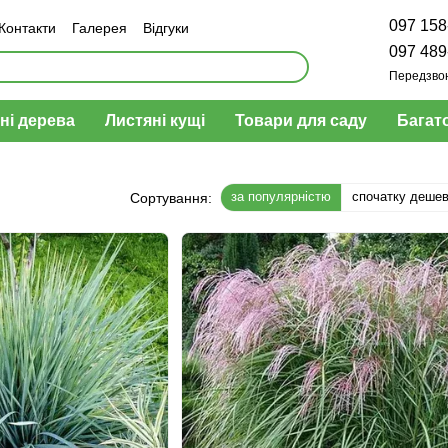
097 158
Контакти
Галерея
Відгуки
н та повернення
097 489
Передзво
ні дерева
Листяні кущі
Товари для саду
Багат
за популярністю
спочатку деше
Сортування: