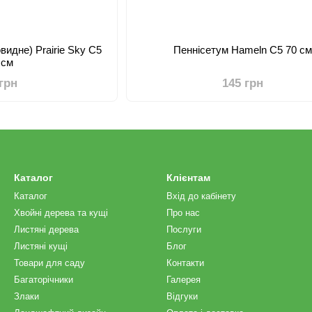
видне) Prairie Sky C5
Пеннісетум Hameln C5 70 с
 см
 грн
145 грн
Каталог
Клієнтам
Каталог
Вхід до кабінету
Хвойні дерева та кущі
Про нас
Листяні дерева
Послуги
Листяні кущі
Блог
Товари для саду
Контакти
Багаторічники
Галерея
Злаки
Відгуки