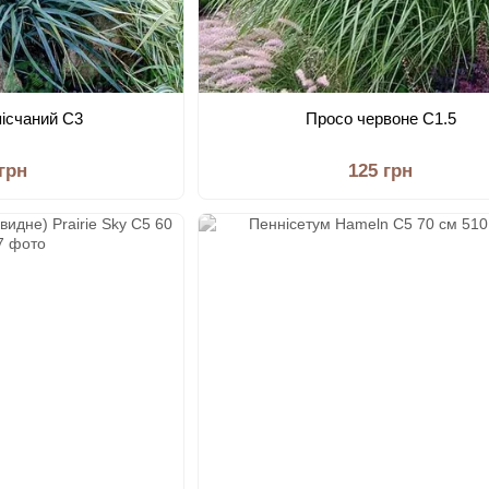
пісчаний С3
Просо червоне С1.5
 грн
125 грн