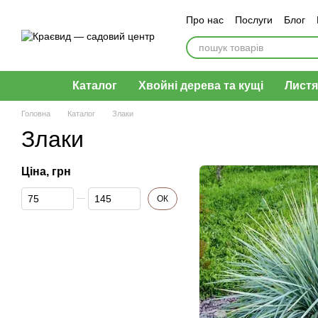
Перейти до основного контенту
Про нас
Послуги
Блог
Оплата і доставка
Обмі
Каталог
Хвойні дерева та кущі
Листя
Головна
Каталог
Злаки
Злаки
Ціна, грн
Від Ціна, грн
До Ціна, грн
ОК