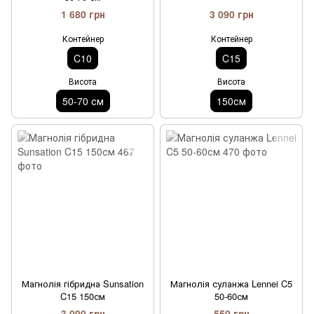
1 680 грн
3 090 грн
Контейнер
Контейнер
C10
C15
Висота
Висота
50-70 см
150см
Магнолія гібридна Sunsation
Магнолія суланжа Lennei C5
C15 150см
50-60см
3 090 грн
550 грн