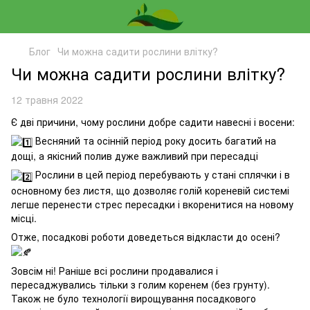
Блог
Чи можна садити рослини влітку?
Чи можна садити рослини влітку?
12 травня 2022
Є дві причини, чому рослини добре садити навесні і восени:
Весняний та осінній період року досить багатий на
дощі, а якісний полив дуже важливий при пересадці
Рослини в цей період перебувають у стані сплячки і в
основному без листя, що дозволяє голій кореневій системі
легше перенести стрес пересадки і вкоренитися на новому
місці.
Отже, посадкові роботи доведеться відкласти до осені?
Зовсім ні! Раніше всі рослини продавалися і
пересаджувались тільки з голим коренем (без грунту).
Також не було технології вирощування посадкового