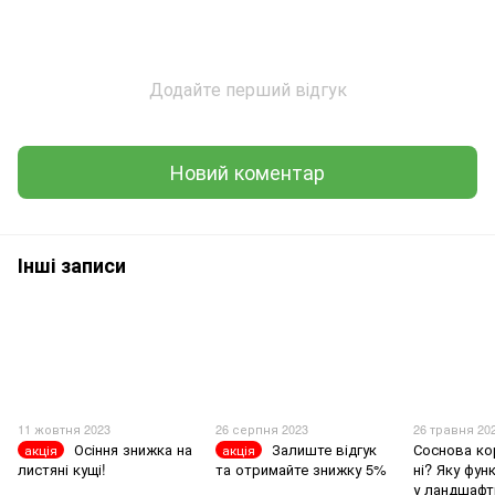
Додайте перший відгук
Новий коментар
Інші записи
11 жовтня 2023
26 серпня 2023
26 травня 20
Осіння знижка на
Залиште відгук
Соснова ко
акція
акція
листяні кущі!
та отримайте знижку 5%
ні? Яку фун
у ландшафт