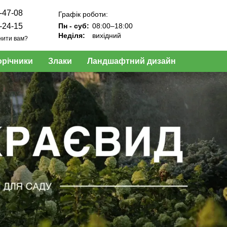
-47-08
Графік роботи:
-24-15
Пн - суб:
08:00–18:00
Неділя:
вихідний
нити вам?
орічники
Злаки
Ландшафтний дизайн