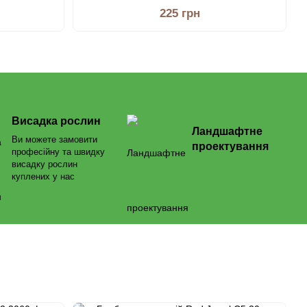
225 грн
Висадка рослин
Ландшафтне
Ви можете замовити
проектування
професійну та швидку
висадку рослин
куплених у нас