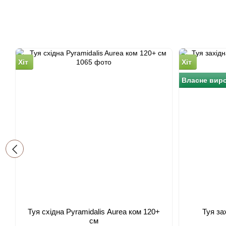
Хіт
Хіт
Власне вир
Туя східна Pyramidalis Aurea ком 120+
Туя за
см