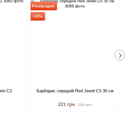
Розпродаж
Р
−10%
−
ein С2
Барбарис середній Red Jewel C5 30 см
221 грн
245 грн