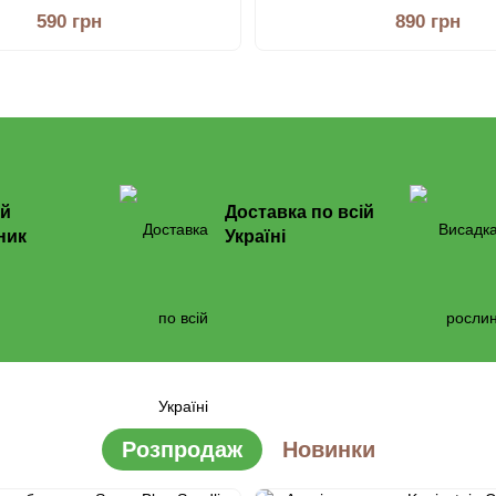
590 грн
890 грн
й
Доставка по всій
ник
Україні
Розпродаж
Новинки