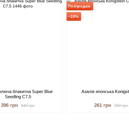
Розпродаж
−10%
олюча блакитна Super Blue
Азалія японська Konigst
Seedling С7,5
396 грн
261 грн
440 грн
290 грн