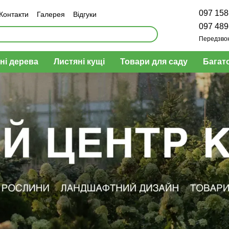
097 158
Контакти
Галерея
Відгуки
н та повернення
097 489
Передзво
ні дерева
Листяні кущі
Товари для саду
Багат