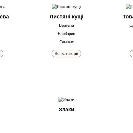
рева
Листяні кущі
Тов
Вейгела
С
Барбарис
Самшит
ї
Всі категорії
Злаки