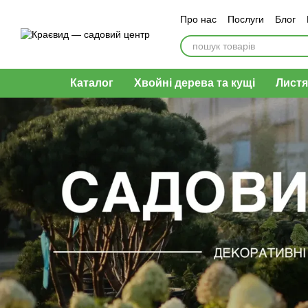
Перейти до основного контенту
Про нас
Послуги
Блог
Оплата і доставка
Обмі
Каталог
Хвойні дерева та кущі
Листя