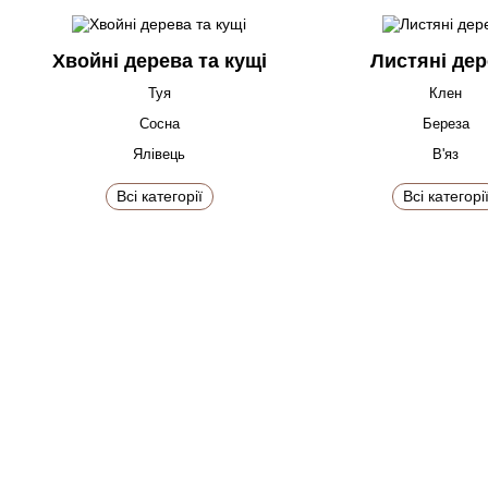
Хвойні дерева та кущі
Листяні де
Туя
Клен
Сосна
Береза
Ялівець
В'яз
Всі категорії
Всі категорі