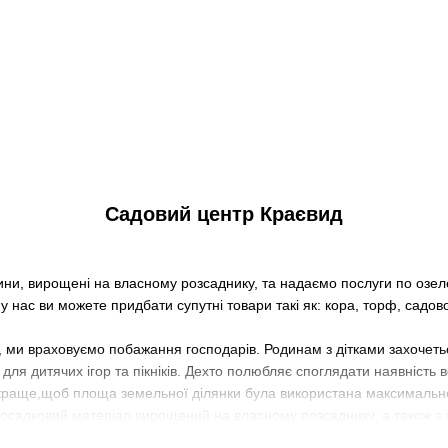
Садовий центр Краєвид
ни, вирощені на власному розсаднику, та надаємо послуги по озел
 у нас ви можете придбати супутні товари такі як: кора, торф, садов
и враховуємо побажання господарів. Родинам з дітками захочеть
для дитячих ігор та пікніків. Дехто полюбляє споглядати наявність
краще,щоб площа земельної ділянки була використана максимально.
осадковий матеріал,вирощений на власному розсаднику, а також з і