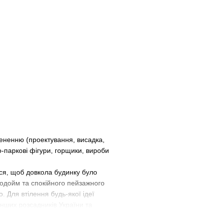
ененню (проектування, висадка,
о-паркові фігури, горщики, вироби
ся, щоб довкола будинку було
 водойм та спокійного пейзажного
 Для втілення будь-якої ідеї
нших розсадників України та