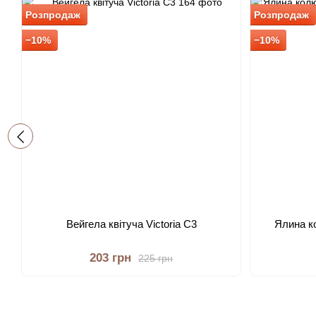
Розпродаж
Розпродаж
−10%
−10%
Вейгела квітуча Victoria C3
Ялина к
203 грн
225 грн