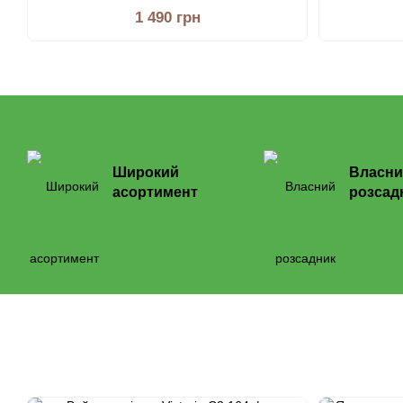
1 490 грн
Широкий
Власни
асортимент
розсад