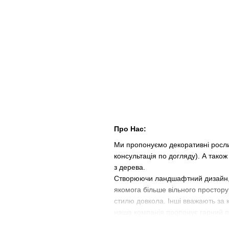
Про Нас:
Ми пропонуємо декоративні росли
консультація по догляду). А також
з дерева.
Створюючи ландшафтний дизайн, м
якомога більше вільного простору 
стилю довкола. Інші вважають за 
наша компанія пропонує гарний п
Європи.