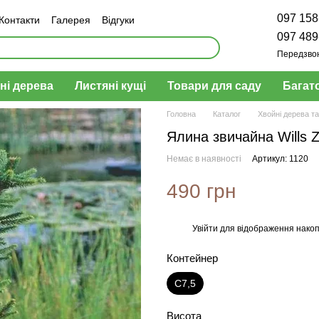
097 158
Контакти
Галерея
Відгуки
н та повернення
097 489
Передзво
ні дерева
Листяні кущі
Товари для саду
Багат
Головна
Каталог
Хвойні дерева та
Ялина звичайна Wills 
Немає в наявності
Артикул: 1120
490 грн
Увійти
для відображення накоп
%
Контейнер
C7,5
Висота