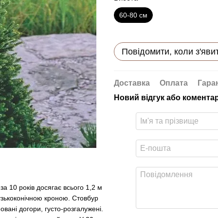
60-80 см
Повідомити, коли з'яви
Доставка
Оплата
Гара
Новий відгук або комента
а 10 років досягає всього 1,2 м
узькоконічною кроною. Стовбур
овані догори, густо-розгалужені.