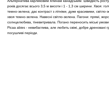
Альтернатива карликовим ялинам канадським. Швидкість росту:
років досягає всього 3,5 м висоти і 1 - 1,3 см ширини. Хвоя: го
темно-зелена; дає контраст з літніми, дуже красивими, світло-
хвоя темно-зелена. Навесні світло-зелена. Пагони: прямі, жорст
солнцелюбива, тіневитривала. Погано переносить міські умови. 
Picaa abies - невибаглива, але любить свіжі, добре дреновані 
посушливі періоди.