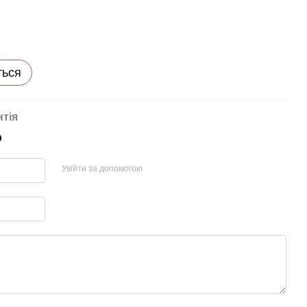
ться
нтія
р
Увійти за допомогою