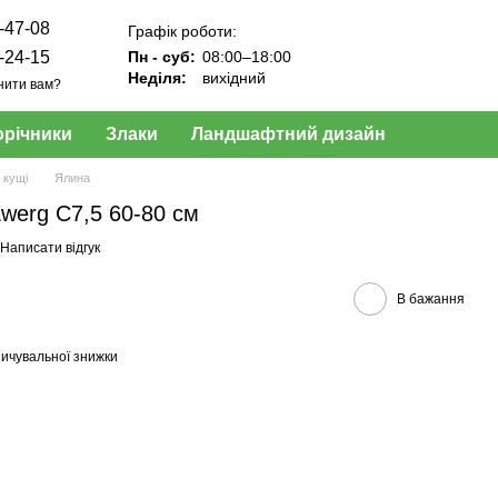
-47-08
Графік роботи:
-24-15
Пн - суб:
08:00–18:00
Неділя:
вихідний
нити вам?
орічники
Злаки
Ландшафтний дизайн
 кущі
Ялина
Zwerg C7,5 60-80 см
Написати відгук
В бажання
ичувальної знижки