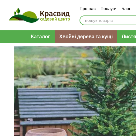
Перейти до основного контенту
Про нас
Послуги
Блог
Оплата і доставка
Обмі
Каталог
Хвойні дерева та кущі
Листя