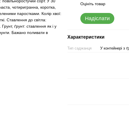
 повільноростучий сорт. У 30
Оцініть товар
лчаста, чотиригранна, коротка,
зеленими паростками. Колір хвої:
Надіслати
кі. Ставлення до світла:
Грунт, ґрунт: ставлення як і у
грунти. Бажано поливати в
Характеристики
Тип саджанця
У контейнері з 