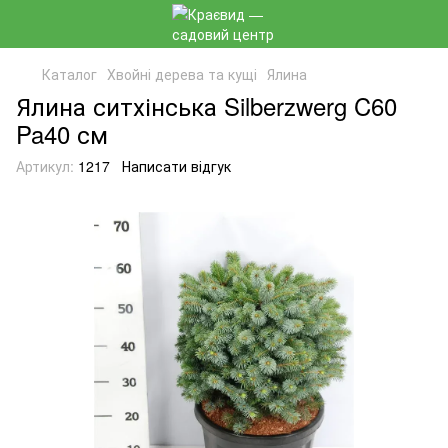
Каталог
Хвойні дерева та кущі
Ялина
Ялина ситхінська Silberzwerg C60
Pa40 см
Артикул:
1217
Написати відгук