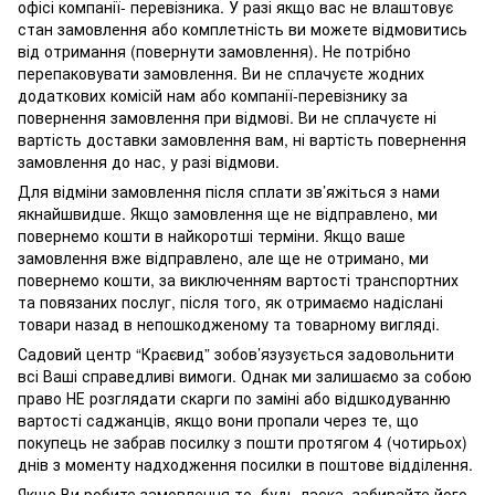
офісі компанії- перевізника. У разі якщо вас не влаштовує
стан замовлення або комплетність ви можете відмовитись
від отримання (повернути замовлення). Не потрібно
перепаковувати замовлення. Ви не сплачуєте жодних
додаткових комісій нам або компанії-перевізнику за
повернення замовлення при відмові. Ви не сплачуєте ні
вартість доставки замовлення вам, ні вартість повернення
замовлення до нас, у разі відмови.
Для відміни замовлення після сплати зв’яжіться з нами
якнайшвидше. Якщо замовлення ще не відправлено, ми
повернемо кошти в найкоротші терміни. Якщо ваше
замовлення вже відправлено, але ще не отримано, ми
повернемо кошти, за виключенням вартості транспортних
та повязаних послуг, після того, як отримаємо надіслані
товари назад в непошкодженому та товарному вигляді.
Садовий центр “Краєвид” зобов’язузується задовольнити
всі Ваші справедливі вимоги. Однак ми залишаємо за собою
право НЕ розглядати скарги по заміні або відшкодуванню
вартості саджанців, якщо вони пропали через те, що
покупець не забрав посилку з пошти протягом 4 (чотирьох)
днів з моменту надходження посилки в поштове відділення.
Якщо Ви робите замовлення то, будь ласка, забирайте його