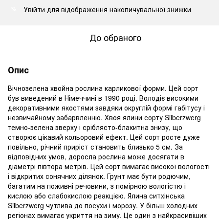
Увійти
для відображення накопичувальної знижки
%
До обраного
Опис
Вічнозелена хвойна рослина карликової форми. Цей сорт
був виведений в Німеччині в 1990 році. Володіє високими
декоративними якостями завдяки округлій формі габітусу і
незвичайному забарвленню. Хвоя ялини сорту Silberzwerg
темно-зелена зверху і сріблясто-блакитна знизу, що
створює цікавий кольоровий ефект. Цей сорт росте дуже
повільно, річний приріст становить близько 5 см. За
відповідних умов, доросла рослина може досягати в
діаметрі півтора метрів. Цей сорт вимагає високої вологості
і відкритих сонячних ділянок. Грунт має бути родючим,
багатим на поживні речовини, з помірною вологістю і
кислою або слабокислою реакцією. Ялина ситхінська
Silberzwerg чутлива до посухи і морозу. У більш холодних
регіонах вимагає укриття на зиму. Це один з найкрасивіших