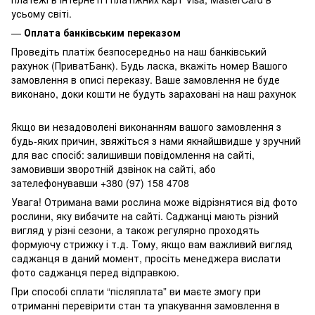
усьому світі.
—
Оплата банківським переказом
Проведіть платіж безпосередньо на наш банківський
рахунок (ПриватБанк). Будь ласка, вкажіть номер Вашого
замовлення в описі переказу. Ваше замовлення не буде
виконано, доки кошти не будуть зараховані на наш рахунок
Якщо ви незадоволені виконанням вашого замовлення з
будь-яких причин, звяжіться з нами якнайшвидше у зручний
для вас спосіб: залишивши повідомлення на сайті,
замовивши зворотній дзвінок на сайті, або
зателефонувавши +380 (97) 158 4708
Увага! Отримана вами рослина може відрізнятися від фото
рослини, яку вибачите на сайті. Саджанці мають різний
вигляд у різні сезони, а також регулярно проходять
формуючу стрижку і т.д. Тому, якщо вам важливий вигляд
саджанця в даний момент, просіть менеджера вислати
фото саджанця перед відправкою.
При способі сплати “післяплата” ви маєте змогу при
отриманні перевірити стан та упакування замовлення в