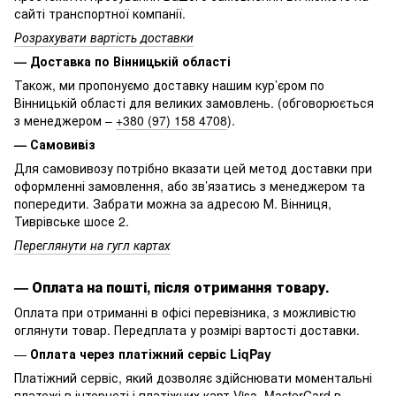
сайті транспортної компанії.
Розрахувати вартість доставки
— Доставка по Вінницькій області
Також, ми пропонуємо доставку нашим кур’єром по
Вінницькій області для великих замовлень. (обговорюється
з менеджером –
+380 (97) 158 4708
).
— Самовивіз
Для самовивозу потрібно вказати цей метод доставки при
оформленні замовлення, або зв’язатись з менеджером та
попередити. Забрати можна за адресою М. Вінниця,
Тиврівське шосе 2.
Переглянути на гугл картах
—
Оплата на пошті, після отримання товару.
Оплата при отриманні в офісі перевізника, з можливістю
оглянути товар. Передплата у розмірі вартості доставки.
—
Оплата через платіжний сервіс LiqPay
Платіжний сервіс, який дозволяє здійснювати моментальні
платежі в інтернеті і платіжних карт Visa, MasterCard в