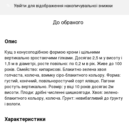
Увійти
для відображення накопичувальної знижки
%
До обраного
Опис
Кущ з конусоподібною формою крони і щільними
вертикально зростаючими гілками. Досягає 2,5 м у висоту і
1,5 м в діаметрі, росте повільно: по 0,2 м в рік. Живе до 100
років. Сімейство: кипарисові. Блакитно-зелена хвоя
голчаста, колюча, взимку сіро-блакитного кольору. Форма:
густий, конічний, повільноростучий сорт ялівцю. Пагони
ростуть вертикально. Розмір: у віці 10 років досягає 2м
висоти. Плоди: дрібні численні шишкоягоди. Хвоя: зелено-
блакитного кольору, колюча. Ґрунт: невибагливий до ґрунту
і вологи.
Характеристики