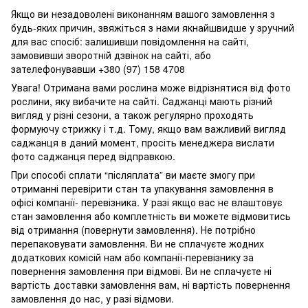
Якщо ви незадоволені виконанням вашого замовлення з
будь-яких причин, звяжіться з нами якнайшвидше у зручний
для вас спосіб: залишивши повідомлення на сайті,
замовивши зворотній дзвінок на сайті, або
зателефонувавши +380 (97) 158 4708
Увага! Отримана вами рослина може відрізнятися від фото
рослини, яку вибачите на сайті. Саджанці мають різний
вигляд у різні сезони, а також регулярно проходять
формуючу стрижку і т.д. Тому, якщо вам важливий вигляд
саджанця в даний момент, просіть менеджера вислати
фото саджанця перед відправкою.
При способі сплати “післяплата” ви маєте змогу при
отриманні перевірити стан та упакування замовлення в
офісі компанії- перевізника. У разі якщо вас не влаштовує
стан замовлення або комплетність ви можете відмовитись
від отримання (повернути замовлення). Не потрібно
перепаковувати замовлення. Ви не сплачуєте жодних
додаткових комісій нам або компанії-перевізнику за
повернення замовлення при відмові. Ви не сплачуєте ні
вартість доставки замовлення вам, ні вартість повернення
замовлення до нас, у разі відмови.