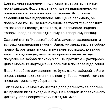
Для відміни замовлення після сплати зв’яжіться з нами
якнайшвидше. Якщо замовлення ще не відправлено, ми
повернемо кошти в найкоротші терміни. Якщо ваше
замовлення вже відправлено, але ще не отримано, ми
повернемо кошти, за виключенням вартості транспортних
та повязаних послуг, після того, як отримаємо надіслані
товари назад в непошкодженому та товарному вигляді.
Садовий центр “Краєвид” зобов’язузується задовольнити
всі Ваші справедливі вимоги. Однак ми залишаємо за собою
право НЕ розглядати скарги по заміні або відшкодуванню
вартості саджанців, якщо вони пропали через те, що
покупець не забрав посилку з пошти протягом 4 (чотирьох)
днів з моменту надходження посилки в поштове відділення.
Якщо Ви робите замовлення то, будь ласка, забирайте його
відразу після надходження на пошту. Товар живий, тому не
підлягає тривалому зберіганню.
Так само ми не можемо нести відповідальність за рослини,
які пропали після висадки в грунт в наслідок неправильного
догляду, або несприятливих погодних умов.