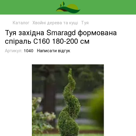
Каталог
Хвойні дерева та кущі
Туя
Туя західна Smaragd формована
спіраль С160 180-200 см
Артикул:
1040
Написати відгук