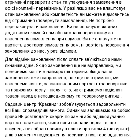
отриманні перевірити стан та упакування замовлення в
офісі компанії- перевізника. У разі якщо вас не влаштовує
стан замовлення або комплетність ви можете відмовитись
від отримання (повернути замовлення). Не потрібно
перепаковувати замовлення. Ви не сплачуєте жодних
додаткових комісій нам або компанії-перевізнику за
повернення замовлення при відмові. Ви не сплачуєте ні
вартість доставки замовлення вам, ні вартість повернення
замовлення до нас, у разі відмови.
Для відміни замовлення після сплати зв’яжіться з нами
якнайшвидше. Якщо замовлення ще не відправлено, ми
повернемо кошти в найкоротші терміни. Якщо ваше
замовлення вже відправлено, але ще не отримано, ми
повернемо кошти, за виключенням вартості транспортних
та повязаних послуг, після того, як отримаємо надіслані
товари назад в непошкодженому та товарному вигляді.
Садовий центр “Краєвид” зобов’язузується задовольнити
всі Ваші справедливі вимоги. Однак ми залишаємо за собою
право НЕ розглядати скарги по заміні або відшкодуванню
вартості саджанців, якщо вони пропали через те, що
покупець не забрав посилку з пошти протягом 4 (чотирьох)
днів з моменту надходження посилки в поштове відділення.