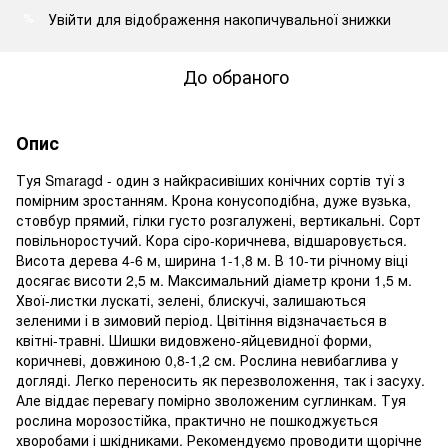
Увійти
для відображення накопичувальної знижки
%
До обраного
Опис
Туя Smaragd - один з найкрасивіших конічних сортів туї з
помірним зростанням. Крона конусоподібна, дуже вузька,
стовбур прямий, гілки густо розгалужені, вертикальні. Сорт
повільноростучий. Кора сіро-коричнева, відшаровується.
Висота дерева 4-6 м, ширина 1-1,8 м. В 10-ти річному віці
досягає висоти 2,5 м. Максимальний діаметр крони 1,5 м.
Хвої-листки лускаті, зелені, блискучі, залишаються
зеленими і в зимовий період. Цвітіння відзначається в
квітні-травні. Шишки видовжено-яйцевидної форми,
коричневі, довжиною 0,8-1,2 см. Рослина невибаглива у
догляді. Легко переносить як перезволоження, так і засуху.
Але віддає перевагу помірно зволоженим суглинкам. Туя
рослина морозостійка, практично не пошкоджується
хворобами і шкідниками. Рекомендуємо проводити щорічне