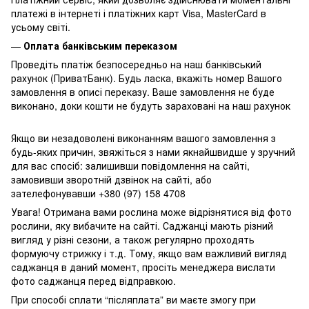
платежі в інтернеті і платіжних карт Visa, MasterCard в
усьому світі.
—
Оплата банківським переказом
Проведіть платіж безпосередньо на наш банківський
рахунок (ПриватБанк). Будь ласка, вкажіть номер Вашого
замовлення в описі переказу. Ваше замовлення не буде
виконано, доки кошти не будуть зараховані на наш рахунок
Якщо ви незадоволені виконанням вашого замовлення з
будь-яких причин, звяжіться з нами якнайшвидше у зручний
для вас спосіб: залишивши повідомлення на сайті,
замовивши зворотній дзвінок на сайті, або
зателефонувавши +380 (97) 158 4708
Увага! Отримана вами рослина може відрізнятися від фото
рослини, яку вибачите на сайті. Саджанці мають різний
вигляд у різні сезони, а також регулярно проходять
формуючу стрижку і т.д. Тому, якщо вам важливий вигляд
саджанця в даний момент, просіть менеджера вислати
фото саджанця перед відправкою.
При способі сплати “післяплата” ви маєте змогу при