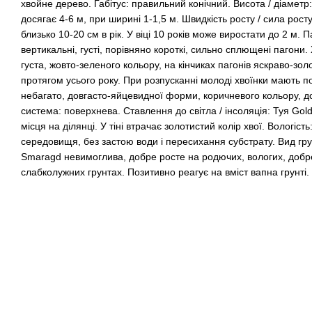
хвойне дерево. Габітус: правильний конічний. Висота / діаметр
досягає 4-6 м, при ширині 1-1,5 м. Швидкість росту / сила рост
близько 10-20 см в рік. У віці 10 років може виростати до 2 м.
вертикальні, густі, порівняно короткі, сильно сплющені пагони. 
густа, жовто-зеленого кольору, на кінчиках пагонів яскраво-зо
протягом усього року. При розпусканні молоді хвоїнки мають п
небагато, довгасто-яйцевидної форми, коричневого кольору, 
система: поверхнева. Ставлення до світла / інсоляція: Туя Go
місця на ділянці. У тіні втрачає золотистий колір хвої. Вологіс
середовищя, без застою води і пересихання субстрату. Вид грун
Smaragd невимоглива, добре росте на родючих, вологих, добр
слабколужних грунтах. Позитивно реагує на вміст вапна грунті.