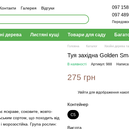
097 158
Контакти
Галерея
Відгуки
н та повернення
097 489
Передзво
ні дерева
Листяні кущі
Товари для саду
Багат
Головна
Каталог
Хвойні дерева та
Туя західна Golden Sm
В наявності
Артикул: 988
Написат
275 грн
Увійти
для відображення накоп
%
Контейнер
 яскраве, соковите, жовто-
C5
ьським сортом, що походить від
і морозостійка. Група рослин:
Висота