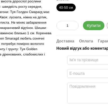
: висота дорослої рослини
у: швидкість росту середня,
40-50 см
 Пагони: Туя Голден Смарагд має
Хвоя: луската, ніжна на дотик,
лотиста. Не міняє забарвлення
Купити
омаранчевий відтінок. Шишки:
довжиною близько 1 см. Коренева
lden Smaragd любить сонячні
Доставка
Оплата
Гара
ть: потребує помірно вологого
Новий відгук або комента
ту / грунту: Туя Golden
е дренованих, слабокислих і