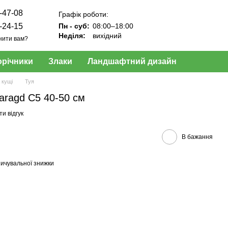
-47-08
Графік роботи:
-24-15
Пн - суб:
08:00–18:00
Неділя:
вихідний
нити вам?
орічники
Злаки
Ландшафтний дизайн
 кущі
Туя
aragd C5 40-50 см
и відгук
В бажання
ичувальної знижки