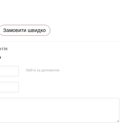
Замовити швидко
нтія
р
Увійти за допомогою