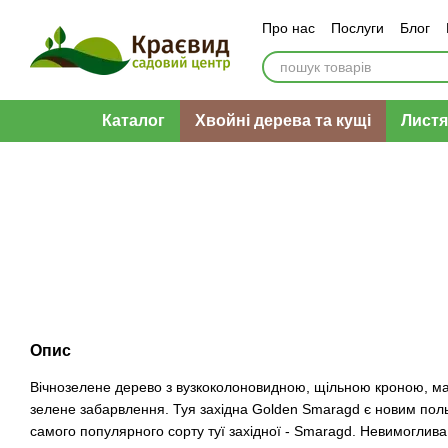
Перейти до основного контенту
Про нас
Послуги
Блог
Оплата і доставка
Обмі
Каталог
Хвойні дерева та кущі
Листя
Опис
Вічнозелене дерево з вузкоколоновидною, щільною кроною, має
зелене забарвлення. Туя західна Golden Smaragd є новим пол
самого популярного сорту туї західної - Smaragd. Невимоглива 