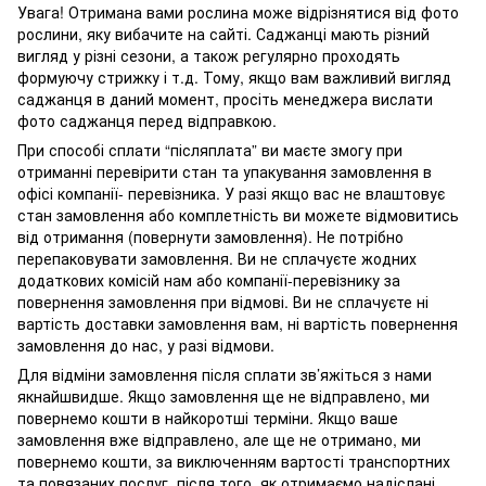
Увага! Отримана вами рослина може відрізнятися від фото
рослини, яку вибачите на сайті. Саджанці мають різний
вигляд у різні сезони, а також регулярно проходять
формуючу стрижку і т.д. Тому, якщо вам важливий вигляд
саджанця в даний момент, просіть менеджера вислати
фото саджанця перед відправкою.
При способі сплати “післяплата” ви маєте змогу при
отриманні перевірити стан та упакування замовлення в
офісі компанії- перевізника. У разі якщо вас не влаштовує
стан замовлення або комплетність ви можете відмовитись
від отримання (повернути замовлення). Не потрібно
перепаковувати замовлення. Ви не сплачуєте жодних
додаткових комісій нам або компанії-перевізнику за
повернення замовлення при відмові. Ви не сплачуєте ні
вартість доставки замовлення вам, ні вартість повернення
замовлення до нас, у разі відмови.
Для відміни замовлення після сплати зв’яжіться з нами
якнайшвидше. Якщо замовлення ще не відправлено, ми
повернемо кошти в найкоротші терміни. Якщо ваше
замовлення вже відправлено, але ще не отримано, ми
повернемо кошти, за виключенням вартості транспортних
та повязаних послуг, після того, як отримаємо надіслані