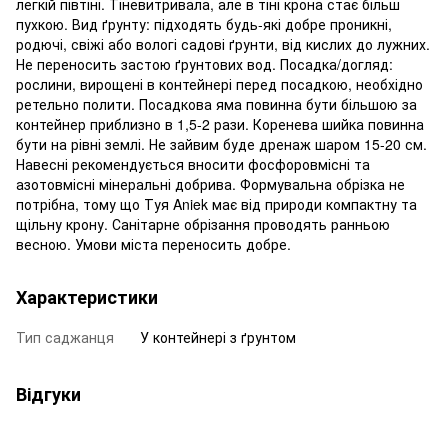
легкій півтіні. Тіневитривала, але в тіні крона стає більш
пухкою. Вид ґрунту: підходять будь-які добре проникні,
родючі, свіжі або вологі садові ґрунти, від кислих до лужних.
Не переносить застою ґрунтових вод. Посадка/догляд:
рослини, вирощені в контейнері перед посадкою, необхідно
ретельно полити. Посадкова яма повинна бути більшою за
контейнер приблизно в 1,5-2 рази. Коренева шийка повинна
бути на рівні землі. Не зайвим буде дренаж шаром 15-20 см.
Навесні рекомендується вносити фосфоровмісні та
азотовмісні мінеральні добрива. Формувальна обрізка не
потрібна, тому що Туя Aniek має від природи компактну та
щільну крону. Санітарне обрізання проводять ранньою
весною. Умови міста переносить добре.
Характеристики
Тип саджанця
У контейнері з ґрунтом
Відгуки