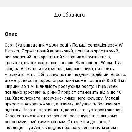
До обраного
Опис
Сорт був виведений у 2004 році у Польщі селекціонером W.
Flejszer. Форма: новий карликовий, повільно зростаючий,
вічнозелений, декоративний чагарник з компактною,
щільною, широкоокруглою кроною. Висотою до 80 см. Туя
західна Aniek тіньовитривала, морозостійка, виносить
міський клімат. Габітус: кулястий, подушкоподібний. Висота/
діаметр: висота дорослої рослини може досягати 0,5 0,8 м і
ширини до 1 м. Швидкість росту/сила росту: Thuja Aniek
повільно зростаюча, річний приріст становить від 5 до 10
см. Хвоя: луската, насичено- лимонного кольору. Молоді
прирости яскраво-жовті, а взимку набувають бронзового
відтінку. Пагони: вертикальні, короткі та густорозташовані.
Коренева система: поверхнева, розгалужена з кількома
основними глибоким корінням. Ставлення до світла/
інсоляція: Туя Anniek віддає перевагу сонячним місцям і