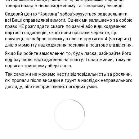
товари назад в непошкодженому та товарному вигляді.
Садовий центр “Краєвид” зобов’язузується задовольнити
всі Ваші справедливі вимоги. Однак ми залишаємо за собою
право НЕ розглядати скарги по заміні або відшкодуванню
вартості саджанців, якщо вони пропали через те, що
покупець не забрав посилку з пошти протягом 4 (чотирьох)
днів з моменту надходження посилки в поштове відділення.
Якщо Ви робите замовлення то, будь ласка, забирайте його
відразу після надходження на пошту. Товар живий, тому не
підлягає тривалому зберіганню.
Так само ми не можемо нести відповідальність за рослини,
які пропали після висадки в грунт в наслідок неправильного
догляду, або несприятливих погодних умов.