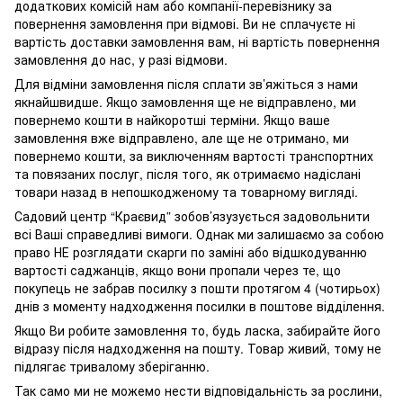
додаткових комісій нам або компанії-перевізнику за
повернення замовлення при відмові. Ви не сплачуєте ні
вартість доставки замовлення вам, ні вартість повернення
замовлення до нас, у разі відмови.
Для відміни замовлення після сплати зв’яжіться з нами
якнайшвидше. Якщо замовлення ще не відправлено, ми
повернемо кошти в найкоротші терміни. Якщо ваше
замовлення вже відправлено, але ще не отримано, ми
повернемо кошти, за виключенням вартості транспортних
та повязаних послуг, після того, як отримаємо надіслані
товари назад в непошкодженому та товарному вигляді.
Садовий центр “Краєвид” зобов’язузується задовольнити
всі Ваші справедливі вимоги. Однак ми залишаємо за собою
право НЕ розглядати скарги по заміні або відшкодуванню
вартості саджанців, якщо вони пропали через те, що
покупець не забрав посилку з пошти протягом 4 (чотирьох)
днів з моменту надходження посилки в поштове відділення.
Якщо Ви робите замовлення то, будь ласка, забирайте його
відразу після надходження на пошту. Товар живий, тому не
підлягає тривалому зберіганню.
Так само ми не можемо нести відповідальність за рослини,