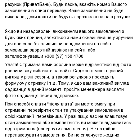
рахунок (ПриватБанк). Будь ласка, вкажіть номер Вашого
замовлення в описі переказу. Ваше замовлення не буде
виконано, доки кошти не будуть зараховані на наш рахунок
Якщо ви незадоволені виконанням вашого замовлення з
будь-яких причин, звяжіться з нами якнайшвидше у зручний
для вас спосіб: залишивши повідомлення на сайті,
замовивши зворотній дзвінок на сайті, або
зателефонувавши +380 (97) 158 4708
Увага! Отримана вами рослина може відрізнятися від фото
рослини, яку вибачите на сайті. Саджанці мають різний
вигляд у різні сезони, а також регулярно проходять
формуючу стрижку і т.д. Тому, якщо вам важливий вигляд
саджанця в даний момент, просіть менеджера вислати
фото саджанця перед відправкою.
При способі сплати “післяплата” ви маєте змогу при
отриманні перевірити стан та упакування замовлення в
офісі компанії- перевізника. У разі якщо вас не влаштовує
стан замовлення або комплетність ви можете відмовитись
від отримання (повернути замовлення). Не потрібно
перепаковувати замовлення. Ви не сплачуєте жодних