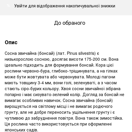
Увійти
для відображення накопичувальної знижки
%
До обраного
Опис
Сосна звичайна (бонсай) (лат. Pinus silvestris) є
низькорослою сосною, досягає висоти 175-200 см. Вона
ідеально підходить для формування бонсай. Кора цієї
рослини червоно-бура, глибоко-тріщинувата, а на гілках
може бути жовтувата або червонувата. Молоді пагони
мають товщину 3-4 мм, вони голі, зеленуваті, а з часом
стають сіро-бурих кольору. Хвоя сосни звичайної зібрана
попарно і має сизувато-зелений колір. Догляд за бонсай не
вимагає особливих навичок. Сосна звичайна (бонсай)
вирощується на світлому місці і не вимагає родючого
грунту, але не добре переносить ущільнення грунту і є
чутливою до забруднення повітря. Вона також зимостійка.
Ця рослина часто використовується при оформленні
японських садів.