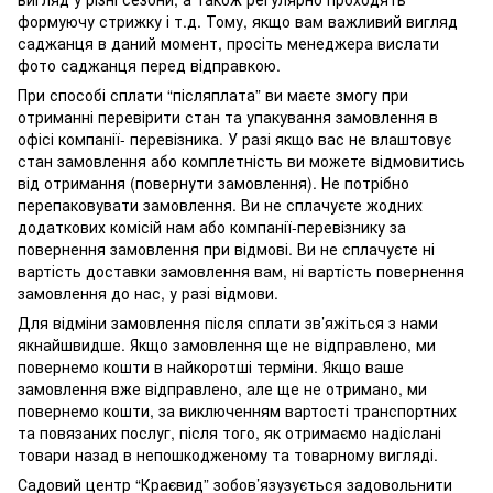
формуючу стрижку і т.д. Тому, якщо вам важливий вигляд
саджанця в даний момент, просіть менеджера вислати
фото саджанця перед відправкою.
При способі сплати “післяплата” ви маєте змогу при
отриманні перевірити стан та упакування замовлення в
офісі компанії- перевізника. У разі якщо вас не влаштовує
стан замовлення або комплетність ви можете відмовитись
від отримання (повернути замовлення). Не потрібно
перепаковувати замовлення. Ви не сплачуєте жодних
додаткових комісій нам або компанії-перевізнику за
повернення замовлення при відмові. Ви не сплачуєте ні
вартість доставки замовлення вам, ні вартість повернення
замовлення до нас, у разі відмови.
Для відміни замовлення після сплати зв’яжіться з нами
якнайшвидше. Якщо замовлення ще не відправлено, ми
повернемо кошти в найкоротші терміни. Якщо ваше
замовлення вже відправлено, але ще не отримано, ми
повернемо кошти, за виключенням вартості транспортних
та повязаних послуг, після того, як отримаємо надіслані
товари назад в непошкодженому та товарному вигляді.
Садовий центр “Краєвид” зобов’язузується задовольнити