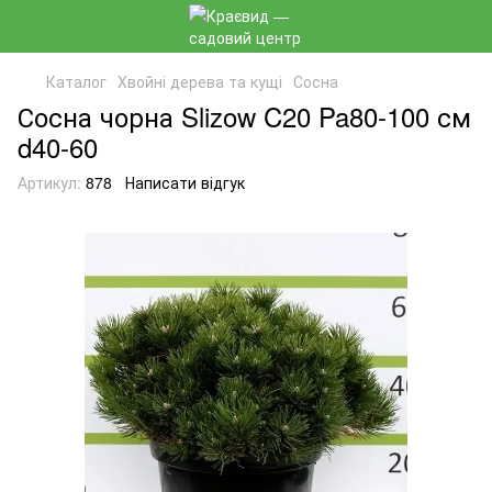
Каталог
Хвойні дерева та кущі
Сосна
Сосна чорна Slizow C20 Pa80-100 см
d40-60
Артикул:
878
Написати відгук