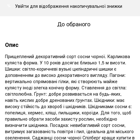
Увійти
для відображення накопичувальної знижки
%
До обраного
Опис
Прищеплений декоративний сорт сосни чорної. Карликова
куляста форма. У 10 років досягає близько 1,5 м висоти.
Шишки: світло-коричневі вузькі циліндричні шишки є
доповненням до високо декоративного вигляду. Пагони:
вертикально спрямовані гілки, які створюють майже
кулясту іноді злегка конічну форму. Ставлення до світла:
світлолюбна. Ґрунт: добре розвивається на будь-яких,
навіть кислих добре дренованих ґрунтах. Шкідники: має
високу стійкість до хвороб і шкідників. Шкідниками сосни є:
попелиця, хермес, кліщі, пильщики, короїди. Для того, щоб
правильно обрати засоби захисту рослин, необхідно
визначити шкідника. Посадка: невибагливий сорт сосни,
витримує загазованість повітря і пил, ідеальна для міського
озеленення. Саджанці сосни чорної Спілберг краще купити в