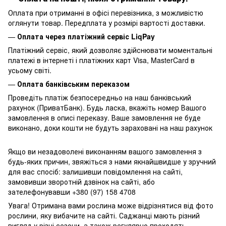
Оплата при отриманні в офісі перевізника, з можливістю
оглянути товар. Передплата у розмірі вартості доставки.
—
Оплата через платіжний сервіс LiqPay
Платіжний сервіс, який дозволяє здійснювати моментальні
платежі в інтернеті і платіжних карт Visa, MasterCard в
усьому світі.
—
Оплата банківським переказом
Проведіть платіж безпосередньо на наш банківський
рахунок (ПриватБанк). Будь ласка, вкажіть номер Вашого
замовлення в описі переказу. Ваше замовлення не буде
виконано, доки кошти не будуть зараховані на наш рахунок
Якщо ви незадоволені виконанням вашого замовлення з
будь-яких причин, звяжіться з нами якнайшвидше у зручний
для вас спосіб: залишивши повідомлення на сайті,
замовивши зворотній дзвінок на сайті, або
зателефонувавши +380 (97) 158 4708
Увага! Отримана вами рослина може відрізнятися від фото
рослини, яку вибачите на сайті. Саджанці мають різний
вигляд у різні сезони, а також регулярно проходять