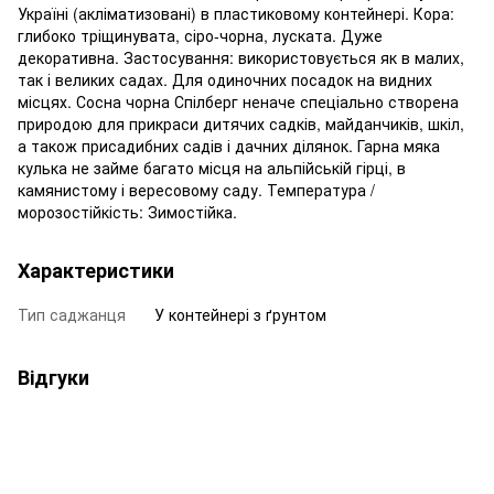
Україні (акліматизовані) в пластиковому контейнері. Кора:
глибоко тріщинувата, сіро-чорна, луската. Дуже
декоративна. Застосування: використовується як в малих,
так і великих садах. Для одиночних посадок на видних
місцях. Сосна чорна Спілберг неначе спеціально створена
природою для прикраси дитячих садків, майданчиків, шкіл,
а також присадибних садів і дачних ділянок. Гарна мяка
кулька не займе багато місця на альпійській гірці, в
камянистому і вересовому саду. Температура /
морозостійкість: Зимостійка.
Характеристики
Тип саджанця
У контейнері з ґрунтом
Відгуки