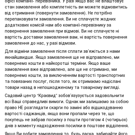
офісі компанії- перевізника. У разі якщо вас не влаштовує
стан замовлення або комплетність ви можете відмовитись
від отримання (повернути замовлення). Не потрібно
перепаковувати замовлення. Ви не сплачуєте жодних
додаткових комісій нам або компанії-перевізнику за
повернення замовлення при відмові. Ви не сплачуєте ні
вартість доставки замовлення вам, ні вартість повернення
замовлення до нас, у разі відмови.
Для відміни замовлення після сплати зв’яжіться з нами
якнайшвидше. Якщо замовлення ще не відправлено, ми
повернемо кошти в найкоротші терміни. Якщо ваше
замовлення вже відправлено, але ще не отримано, ми
повернемо кошти, за виключенням вартості транспортних
та повязаних послуг, після того, як отримаємо надіслані
товари назад в непошкодженому та товарному вигляді.
Садовий центр “Краєвид” зобов’язузується задовольнити
всі Ваші справедливі вимоги. Однак ми залишаємо за собою
право НЕ розглядати скарги по заміні або відшкодуванню
вартості саджанців, якщо вони пропали через те, що
покупець не забрав посилку з пошти протягом 4 (чотирьох)
днів з моменту надходження посилки в поштове відділення.
Якщо Ви робите замовлення то, будь ласка, забирайте його