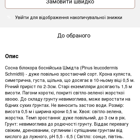
Замовити швидко
Увійти
для відображення накопичувальної знижки
%
До обраного
Опис
Сосна білокора боснійська Шмідта (Pinus leucodermis
Schmidtii) - дуже повільно зростаючий сорт. Крона куляста,
симетрична, густа, щільна, що досягає в 10-ньому віці 0,5 м.
Річний приріст по 2-3см. Старі екземпляри досягають 1,5 м
висоти. Пагони короткі, покриті світло-зеленої жорсткої
хвоєю. До складу грунту невимоглива, може виростати на
бідних сухих ґрунтах. Не виносить застою води. Розмір:
висота 0,5 м і ширина крони 0,5 м. Хвоя: світло-зелена,
жорстка. Темп зростання: дуже повільний, до 3 см в рік.
Грунт: невимоглива до родючості грунту. Віддає перевагу
свіжим, дренованим, суглиним і супіщаним грунтам від
кислого до лужного, pH 5,5 - 6,5 ( Світло: сонце, півтінь.