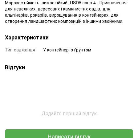
Морозостійкість: зимостійкий, USDA зона 4 . Призначення:
для невеликих, вересових і камянистих садів, для
альпінаріїв, рокаріїв, вирощування в контейнерах, для
створення ландшафтних композицій з іншими хвойними.
Характеристики
Тип саджанця
У контейнері з ґрунтом
Відгуки
Додайте перший відгук
Написати відгук