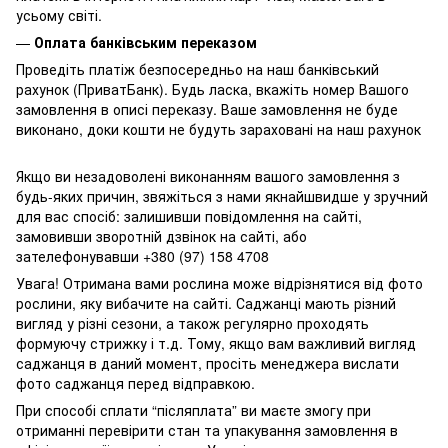
усьому світі.
—
Оплата банківським переказом
Проведіть платіж безпосередньо на наш банківський
рахунок (ПриватБанк). Будь ласка, вкажіть номер Вашого
замовлення в описі переказу. Ваше замовлення не буде
виконано, доки кошти не будуть зараховані на наш рахунок
Якщо ви незадоволені виконанням вашого замовлення з
будь-яких причин, звяжіться з нами якнайшвидше у зручний
для вас спосіб: залишивши повідомлення на сайті,
замовивши зворотній дзвінок на сайті, або
зателефонувавши +380 (97) 158 4708
Увага! Отримана вами рослина може відрізнятися від фото
рослини, яку вибачите на сайті. Саджанці мають різний
вигляд у різні сезони, а також регулярно проходять
формуючу стрижку і т.д. Тому, якщо вам важливий вигляд
саджанця в даний момент, просіть менеджера вислати
фото саджанця перед відправкою.
При способі сплати “післяплата” ви маєте змогу при
отриманні перевірити стан та упакування замовлення в