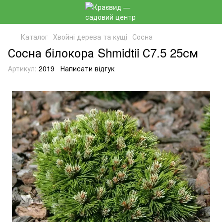
Каталог
Хвойні дерева та кущі
Сосна
Сосна білокора Shmidtii С7.5 25см
Артикул:
2019
Написати відгук