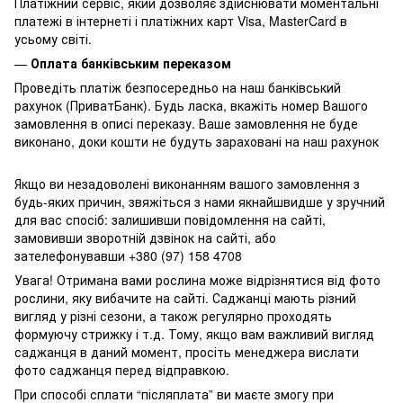
Платіжний сервіс, який дозволяє здійснювати моментальні
платежі в інтернеті і платіжних карт Visa, MasterCard в
усьому світі.
—
Оплата банківським переказом
Проведіть платіж безпосередньо на наш банківський
рахунок (ПриватБанк). Будь ласка, вкажіть номер Вашого
замовлення в описі переказу. Ваше замовлення не буде
виконано, доки кошти не будуть зараховані на наш рахунок
Якщо ви незадоволені виконанням вашого замовлення з
будь-яких причин, звяжіться з нами якнайшвидше у зручний
для вас спосіб: залишивши повідомлення на сайті,
замовивши зворотній дзвінок на сайті, або
зателефонувавши +380 (97) 158 4708
Увага! Отримана вами рослина може відрізнятися від фото
рослини, яку вибачите на сайті. Саджанці мають різний
вигляд у різні сезони, а також регулярно проходять
формуючу стрижку і т.д. Тому, якщо вам важливий вигляд
саджанця в даний момент, просіть менеджера вислати
фото саджанця перед відправкою.
При способі сплати “післяплата” ви маєте змогу при