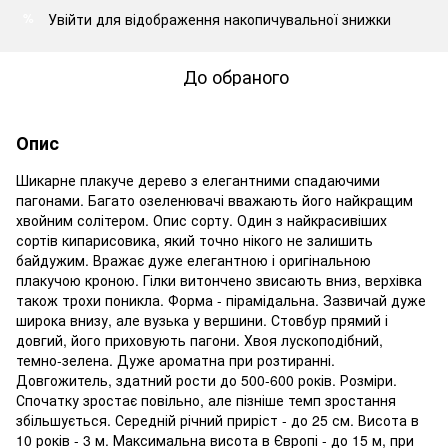
Увійти
для відображення накопичувальної знижки
%
До обраного
Опис
Шикарне плакуче дерево з елегантними спадаючими
пагонами. Багато озеленювачі вважають його найкращим
хвойним солітером. Опис сорту. Один з найкрасивіших
сортів кипарисовика, який точно нікого не залишить
байдужим. Вражає дуже елегантною і оригінальною
плакучою кроною. Гілки витончено звисають вниз, верхівка
також трохи поникла. Форма - пірамідальна. Зазвичай дуже
широка внизу, але вузька у вершини. Стовбур прямий і
довгий, його приховують пагони. Хвоя лускоподібний,
темно-зелена. Дуже ароматна при розтиранні.
Довгожитель, здатний рости до 500-600 років. Розміри.
Спочатку зростає повільно, але пізніше темп зростання
збільшується. Середній річний приріст - до 25 см. Висота в
10 років - 3 м. Максимальна висота в Європі - до 15 м, при