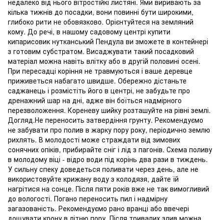
недалеко від нього вітростійкі листяні. Ями виривають за
кілька тижнів до посадки, вони повинні бути широкими,
глибоко рити не обовязково. Орієнтуйтеся на земляний
кому. До речі, в нашому садовому центрі купити
кипарисовик нутканський Пендула ви зможете в контейнері
з готовим субстратом. Висаджувати такий посадковий
матеріал можна навіть влітку або в другій половині осені.
При пересадці коріння не травмуються і ваше деревце
приживеться набагато швидше. Обережно дістаньте
саджанець і розмістіть його в центрі, не забудьте про
дренажний шар на дні, адже він боїться надмірного
перезволоження. Кореневу шийку розташуйте на рівні землі.
Догляд.Не переносить затвердіння грунту. Рекомендуємо
не забувати про полив в жарку пору року, періодично землю
рихлять. В молодості може страждати від зимових
сонячних опіків, прибирайте сніг і лід з пагонів. Схема поливу
в молодому віці - відро води під корінь два рази в тиждень.
У сильну спеку доведеться поливати через день, але не
використовуйте крижану воду з колодязя, дайте їй
нагрітися на сонце. Після пяти років вже не так вимогливий
до вологості. Погано переносить пил і надмірну
загазованість. Рекомендуємо рано вранці або ввечері
дощувати крону в літню пору. Після тривалих злив можна