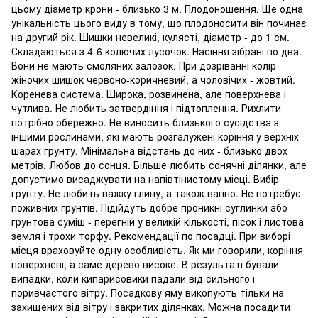
цьому діаметр крони - близько 3 м. Плодоношення. Ще одна
унікальність цього виду в тому, що плодоносити він починає
на другий рік. Шишки невеликі, кулясті, діаметр - до 1 см.
Складаються з 4-6 колючих лусочок. Насіння зібрані по два.
Вони не мають смоляних залозок. При дозріванні колір
жіночих шишок червоно-коричневий, а чоловічих - жовтий.
Коренева система. Широка, розвинена, але поверхнева і
чутлива. Не любить затвердіння і підтоплення. Рихлити
потрібно обережно. Не виносить близького сусідства з
іншими рослинами, які мають розгалужені коріння у верхніх
шарах грунту. Мінімальна відстань до них - близько двох
метрів. Любов до сонця. Більше любить сонячні ділянки, але
допустимо висаджувати на напівтінистому місці. Вибір
грунту. Не любить важку глину, а також вапно. Не потребує
поживних грунтів. Підійдуть добре проникні суглинки або
грунтова суміш - перегній у великій кількості, пісок і листова
земля і трохи торфу. Рекомендації по посадці. При виборі
місця враховуйте одну особливість. Як ми говорили, коріння
поверхневі, а саме дерево високе. В результаті бували
випадки, коли кипарисовики падали від сильного і
поривчастого вітру. Посадкову яму викопують тільки на
захищених від вітру і закритих ділянках. Можна посадити