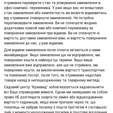
отриманні перевірити стан та упакування замовлення в
офісі компанії- перевізника. У разі якщо вас не влаштовує
стан замовлення або комплетність ви можете відмовитись
від отримання (повернути замовлення). Не потрібно
перепаковувати замовлення. Ви не сплачуєте жодних
додаткових комісій нам або компанії-перевізнику за
повернення замовлення при відмові. Ви не сплачуєте ні
вартість доставки замовлення вам, ні вартість повернення
замовлення до нас, у разі відмови.
Для відміни замовлення після сплати зв’яжіться з нами
якнайшвидше. Якщо замовлення ще не відправлено, ми
повернемо кошти в найкоротші терміни. Якщо ваше
замовлення вже відправлено, але ще не отримано, ми
повернемо кошти, за виключенням вартості транспортних
та повязаних послуг, після того, як отримаємо надіслані
товари назад в непошкодженому та товарному вигляді.
Садовий центр “Краєвид” зобов’язузується задовольнити
всі Ваші справедливі вимоги. Однак ми залишаємо за собою
право НЕ розглядати скарги по заміні або відшкодуванню
вартості саджанців, якщо вони пропали через те, що
покупець не забрав посилку з пошти протягом 4 (чотирьох)
днів з моменту надходження посилки в поштове відділення.