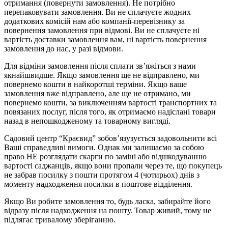
отримання (повернути замовлення). Не потрібно
перепаковувати замовлення. Ви не сплачуєте жодних
додаткових комісій нам або компанії-перевізнику за
повернення замовлення при відмові. Ви не сплачуєте ні
вартість доставки замовлення вам, ні вартість повернення
замовлення до нас, у разі відмови.
Для відміни замовлення після сплати зв’яжіться з нами
якнайшвидше. Якщо замовлення ще не відправлено, ми
повернемо кошти в найкоротші терміни. Якщо ваше
замовлення вже відправлено, але ще не отримано, ми
повернемо кошти, за виключенням вартості транспортних та
повязаних послуг, після того, як отримаємо надіслані товари
назад в непошкодженому та товарному вигляді.
Садовий центр “Краєвид” зобов’язузується задовольнити всі
Ваші справедливі вимоги. Однак ми залишаємо за собою
право НЕ розглядати скарги по заміні або відшкодуванню
вартості саджанців, якщо вони пропали через те, що покупець
не забрав посилку з пошти протягом 4 (чотирьох) днів з
моменту надходження посилки в поштове відділення.
Якщо Ви робите замовлення то, будь ласка, забирайте його
відразу після надходження на пошту. Товар живий, тому не
підлягає тривалому зберіганню.