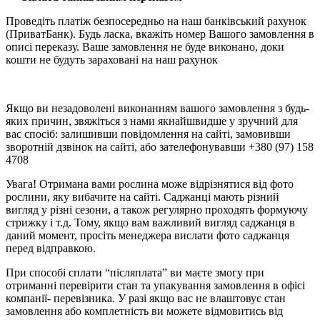
Проведіть платіж безпосередньо на наш банківський рахунок
(ПриватБанк). Будь ласка, вкажіть номер Вашого замовлення в
описі переказу. Ваше замовлення не буде виконано, доки
кошти не будуть зараховані на наш рахунок
Якщо ви незадоволені виконанням вашого замовлення з будь-
яких причин, звяжіться з нами якнайшвидше у зручний для
вас спосіб: залишивши повідомлення на сайті, замовивши
зворотній дзвінок на сайті, або зателефонувавши +380 (97) 158
4708
Увага! Отримана вами рослина може відрізнятися від фото
рослини, яку вибачите на сайті. Саджанці мають різний
вигляд у різні сезони, а також регулярно проходять формуючу
стрижку і т.д. Тому, якщо вам важливий вигляд саджанця в
даний момент, просіть менеджера вислати фото саджанця
перед відправкою.
При способі сплати “післяплата” ви маєте змогу при
отриманні перевірити стан та упакування замовлення в офісі
компанії- перевізника. У разі якщо вас не влаштовує стан
замовлення або комплетність ви можете відмовитись від