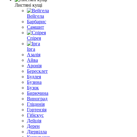
Листяні кущі
Вейгела
Барбарис
Самшит
Спірея
Ірга
Азалія
Айва
Аронія
Бересклет
Будлея
Бузина
Бузок
Бирючина
Виноград
Гліцинія
Гортензія
Гібіскус
Дейція
Дерен
Діервілла