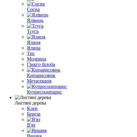
Сосна
Ялівець
Тсуга
Ялиця
Ялина
Тис
Модрина
Гінкго білоба
Кипарисовик
Метасеквоя
Купресоципарис
Листяні дерева
Клен
Береза
В'яз
Вишня