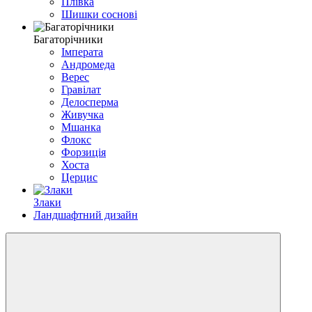
Плівка
Шишки соснові
Багаторічники
Імперата
Андромеда
Верес
Гравілат
Делосперма
Живучка
Мшанка
Флокс
Форзиція
Хоста
Церцис
Злаки
Ландшафтний дизайн