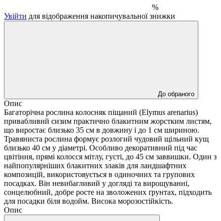
%
Увійти
для відображення накопичувальної знижки
До обраного
Опис
Багаторічна рослина колосняк піщаний (Elymus arenarius)
привабливий сизим практично блакитним жорстким листям,
що виростає близько 35 см в довжину і до 1 см шириною.
Травяниста рослина формує розлогий чудовий щільний кущ
близько 40 см у діаметрі. Особливо декоративний під час
цвітіння, прямі колосся мітлу, густі, до 45 см заввишки. Один з
найпопулярніших блакитних злаків для ландшафтних
композицій, використовується в одиночних та групових
посадках. Він невибагливий у догляді та вирощуванні,
сонцелюбний, добре росте на зволожених ґрунтах, підходить
для посадки біля водойм. Висока морозостійкість.
Опис