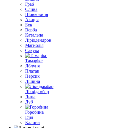
Граб
Слива
Шовковиця
Акація
Бук
Верба
Катальпа
Ліріодендрон
Магнолія
Сакура
Тамарікс
Яблуня
Платан
Персик
Ліщина
Ліквідамбар
Липа
Дуб
Горобина
Глід
Калина