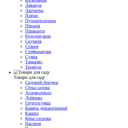
Кизильник
Лаванда
Лапчатка
Плющ
Пухироплідник
Півонія
Піраканта
Рододендрон
Скумпія
Спірея
Стефонандра
Сумах
Тамарікс
Троянда
Товари для саду
Садовий бордюр
Сітка садова
Агроволокно
Добриво
Грунтосуміш
Камінь декоративний
Кашпо
Кора соснова
Насіння