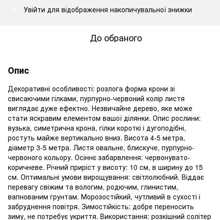
Увійти
для відображення накопичувальної знижки
%
До обраного
Опис
Декоративні особливості: розлога форма крони зі
свисаючими гілками, пурпурно-червоний колір листя
виглядає дуже ефектно. Незвичайне дерево, яке може
стати яскравим елементом вашої ділянки. Опис рослини:
вузька, симетрична крона, гілки короткі і дугоподібні,
ростуть майже вертикально вниз. Висота 4-5 метра,
діаметр 3-5 метра. Листя овальне, блискуче, пурпурно-
червоного кольору. Осіннє забарвлення: червонувато-
коричневе. Річний приріст у висоту: 10 см, в ширину до 15
см. Оптимальні умови вирощування: світлолюбний. Віддає
перевагу свіжим та вологим, родючим, глинистим,
вапнованим грунтам. Морозостійкий, чутливий в сухості і
забруднення повітря. Зимостійкість: добре переносить
зиму, не потребує укриття. Використання: розкішний солітер