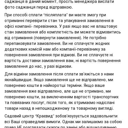
саджанця в даний момент, просіть менеджера вислати
фото саджанця перед відправкою.
При способі сплати “післяплата” ви маєте змогу при
отриманні перевірити стан та упакування замовлення в
офісі компанії- перевізника. У разі якщо вас не влаштовує
стан замовлення або комплетність ви можете відмовитись
від отримання (повернути замовлення). Не потрібно
перепаковувати замовлення. Ви не сплачуєте жодних
додаткових комісій нам або компанії-перевізнику за
повернення замовлення при відмові. Ви не сплачуєте ні
вартість доставки замовлення вам, ні вартість повернення
замовлення до нас, у разі відмови.
Для відміни замовлення після сплати зв’яжіться з нами
якнайшвидше. Якщо замовлення ще не відправлено, ми
повернемо кошти в найкоротші терміни. Якщо ваше
замовлення вже відправлено, але ще не отримано, ми
повернемо кошти, за виключенням вартості транспортних
та повязаних послуг, після того, як отримаємо надіслані
товари назад в непошкодженому та товарному вигляді.
Садовий центр “Краєвид” зобов’язузується задовольнити
всі Ваші справедливі вимоги. Однак ми залишаємо за собою
право НЕ розглядати скарги по заміні або відшкодуванню