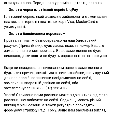
оглянути товар. Передплата у розмірі вартості доставки.
—
Оплата через платіжний сервіс LiqPay
Платіжний сервіс, який дозволяє здійснювати моментальні
платежі в інтернеті і платіжних карт Visa, MasterCard в
усьому світі.
—
Оплата банківським переказом
Проведіть платіж безпосередньо на наш банківський
рахунок (ПриватБанк). Будь ласка, вкажіть номер Вашого
замовлення в описі переказу. Ваше замовлення не буде
виконано, доки кошти не будуть зараховані на наш рахунок
Якщо ви незадоволені виконанням вашого замовлення з
будь-яких причин, звяжіться з нами якнайшвидше у зручний
для вас спосіб: залишивши повідомлення на сайті,
замовивши зворотній дзвінок на сайті, або
зателефонувавши +380 (97) 158 4708
Увага! Отримана вами рослина може відрізнятися від фото
рослини, яку вибачите на сайті. Саджанці мають різний
вигляд у різні сезони, а також регулярно проходять
формуючу стрижку і т.д. Тому, якщо вам важливий вигляд